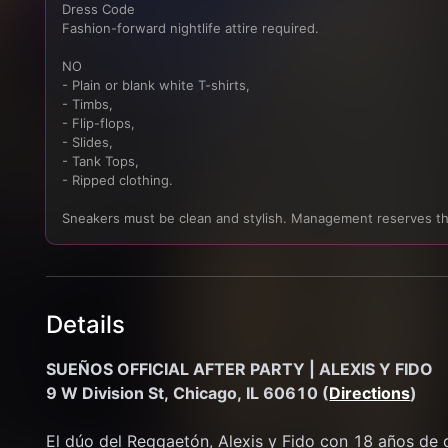
Dress Code

Fashion-forward nightlife attire required.

NO

- Plain or blank white T-shirts,

- Timbs,

- Flip-flops,

- Slides,

- Tank Tops,

- Ripped clothing.

Sneakers must be clean and stylish. Management reserves the
Details
SUEÑOS OFFICIAL AFTER PARTY | ALEXIS Y FIDO
9 W Division St, Chicago, IL 60610 (
Directions
)
El dúo del Reggaetón, Alexis y Fido con 18 años de c