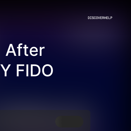
DISCOVER
HELP
 After
 Y FIDO