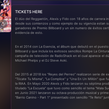
TICKETS HERE
El dúo del Reggaetón, Alexis y Fido con 18 años de carrera in
desde sus comienzos y como ejemplo de su vigencia estan su
ganadores de Premio Billboard y un sin numero de éxitos certi
evidencia de esto.

En el 2014 con La Esencia, el álbum que debutó en el puesto N
Billboard y que incluía los exitosos sencillos Rompe La Cintura
campaña de televisión de RadioShack en el cual aparece el dúo
MIchael Phelps y el DJ Steve Aoki.

Del 2015 al 2018 los "Reyes del Perreo" realizaron serie de ex
"Tócate Tu Misma", "La Complice" y "Una En Un Millón" que fue
la RIAA. En Mayo 2020 Alexis y Fido lanzaron su séptima prod
titulado "La Escuela" ​que tuvo como sencillo el tema "Mala Sue
en Junio 2021 lanzaron su octava producción musical y primer
"Barrio Canino - Part 1" presentado con sencillo "Te Reto" jun